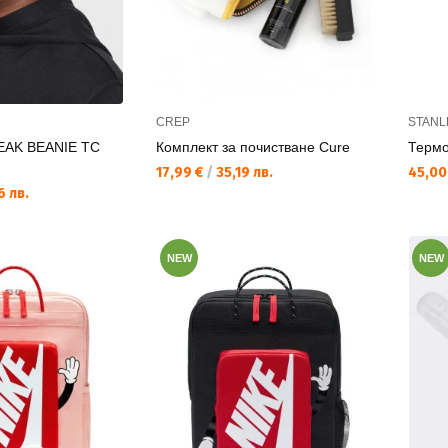
CREP
STANL
EAK BEANIE TC
Комплект за почистване Cure
Термо 
Текуща цена:
Текущ
17,99 €
/
35,19 лв.
45,00
 лв.
NEW
NEW