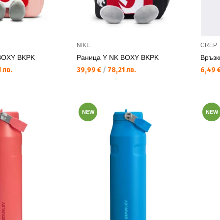
NIKE
CREP
BOXY BKPK
Раница Y NK BOXY BKPK
Връзки
Текуща цена:
Текущ
 лв.
39,99 €
/
78,21 лв.
6,49 
NEW
NEW