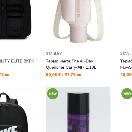
STANLEY
STANL
ILITY ELITE BKPK
Термо чанта The All-Day
Термо
Quencher Carry-All - 1.18L
FlowS
Текуща цена:
Текущ
12 лв.
50,00 €
/
97,79 лв.
45,00
NEW
NEW