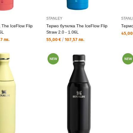
STANLEY
STANL
 The IceFlow Flip
Термо бутилка The IceFlow Flip
Термо 
06L
Straw 2.0 - 1.06L
Текущ
45,00
Текуща цена:
7 лв.
55,00 €
/
107,57 лв.
NEW
NEW