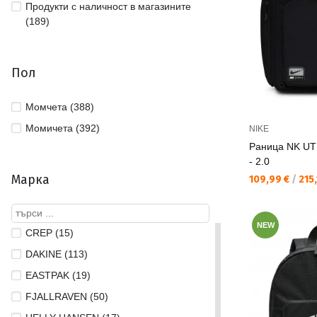
Продукти с наличност в магазините
(189)
Пол
Момчета (388)
Момичета (392)
NIKE
Раница NK UT
- 2.0
Марка
Текуща цена:
109,99 €
/
215,
NEW
CREP (15)
DAKINE (113)
EASTPAK (19)
FJALLRAVEN (50)