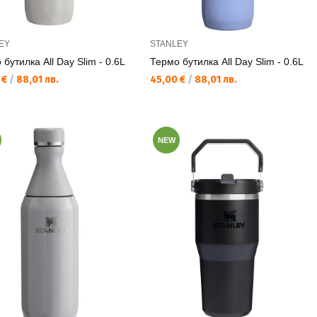
EY
STANLEY
бутилка All Day Slim - 0.6L
Термо бутилка All Day Slim - 0.6L
а цена:
Текуща цена:
 €
/
88,01 лв.
45,00 €
/
88,01 лв.
NEW