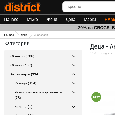
Търсене
Начало
Мъже
Жени
Деца
Марки
НАМ
-20% на CROCS, 
Начало
Деца
Аксесоари
Категории
Деца - А
394 продукта,
Облекло (706)
Обувки (407)
Аксесоари (394)
Раници (114)
Чанти, сакове и портмонета
(78)
NEW
Колани (1)