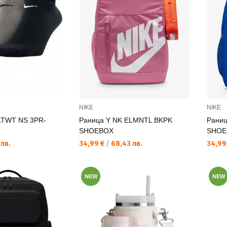
NIKE
NIKE
LTWT NS 3PR-
Раница Y NK ELMNTL BKPK
Раниц
SHOEBOX
SHOE
Текуща цена:
Текущ
 лв.
34,99 €
/
68,43 лв.
34,99
NEW
NEW