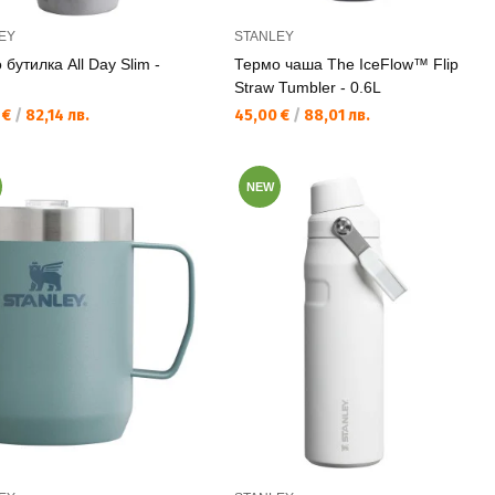
EY
STANLEY
бутилка All Day Slim -
Термо чаша The IceFlow™ Flip
Straw Tumbler - 0.6L
а цена:
Текуща цена:
 €
/
82,14 лв.
45,00 €
/
88,01 лв.
NEW