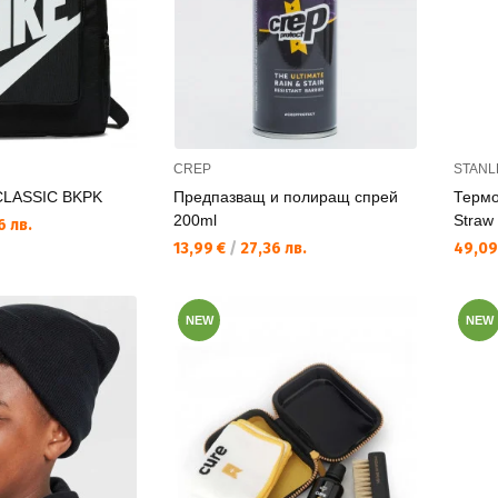
CREP
STANL
CLASSIC BKPK
Предпазващ и полиращ спрей
Термо
200ml
Straw
6 лв.
Текуща цена:
Текущ
13,99 €
/
27,36 лв.
49,09
NEW
NEW