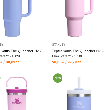
EY
STANLEY
 чаша The Quencher H2.O
Термо чаша The Quencher H2.O
tate™ - 0.89L
FlowState™ - 1.18L
а цена:
Текуща цена:
 €
/
88,01 лв.
50,00 €
/
97,79 лв.
NEW