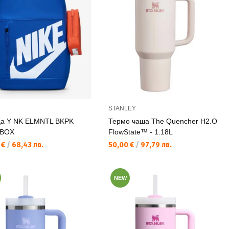
STANLEY
а Y NK ELMNTL BKPK
Термо чаша The Quencher H2.O
BOX
FlowState™ - 1.18L
а цена:
Текуща цена:
 €
/
68,43 лв.
50,00 €
/
97,79 лв.
NEW