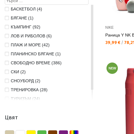
S (4)
БАСКЕТБОЛ (4)
S/M (4)
БЯГАНЕ (1)
STD (1)
КЪМПИНГ (92)
NIKE
XL (1)
Раница Y NK 
ЛОВ И РИБОЛОВ (6)
Текуща цена:
39,99 €
/
78,21
YOUTH (3)
ПЛАЖ И МОРЕ (42)
ПЛАНИНСКО БЯГАНЕ (1)
СВОБОДНО ВРЕМЕ (386)
NEW
СКИ (2)
СНОУБОРД (2)
ТРЕНИРОВКА (28)
ТУРИЗЪМ (24)
ФИТНЕС (1)
Цвят