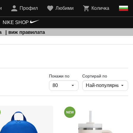
и
Профил
Любими
Количка
NIKE SHOP
а
| виж правилата
продукти на страница
Покажи по
Сортирай по
NEW