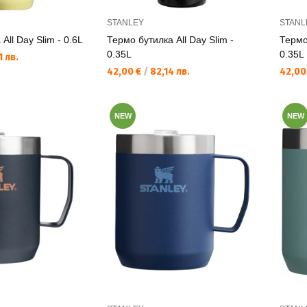
STANLEY
STANL
All Day Slim - 0.6L
Термо бутилка All Day Slim -
Термо 
0.35L
0.35L
 лв.
Текуща цена:
Текущ
42,00 €
/
82,14 лв.
42,00
NEW
NEW