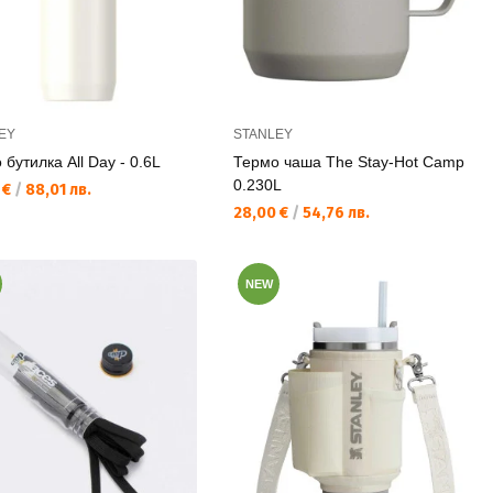
EY
STANLEY
бутилка All Day - 0.6L
Термо чаша The Stay-Hot Camp
0.230L
а цена:
 €
/
88,01 лв.
Текуща цена:
28,00 €
/
54,76 лв.
NEW