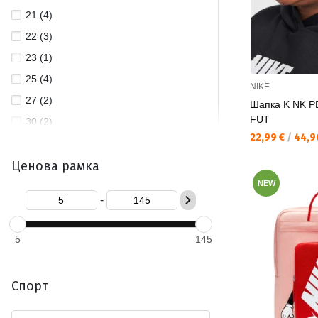
21 (4)
22 (3)
23 (1)
25 (4)
NIKE
27 (2)
Шапка K NK P
FUT
30 (2)
Текуща цена:
22,99 €
/
44,96
150 (1)
Ценова рамка
200 (4)
NEW
L (13)
-
L/XL (9)
M (14)
5
145
M/L (5)
One Size (293)
Спорт
OSFA (16)
OSFM (4)