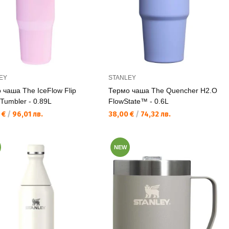
EY
STANLEY
 чаша The IceFlow Flip
Термо чаша The Quencher H2.O
 Tumbler - 0.89L
FlowState™ - 0.6L
а цена:
Текуща цена:
 €
/
96,01 лв.
38,00 €
/
74,32 лв.
NEW