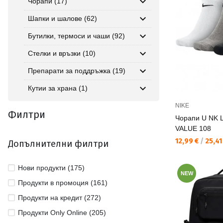
Чорапи (17)
Шапки и шалове (62)
Бутилки, термоси и чаши (92)
Стелки и връзки (10)
Препарати за поддръжка (19)
Кутии за храна (1)
NIKE
Филтри
Чорапи U NK 
VALUE 108
Текуща цена:
12,99 €
/
25,41
Допълнителни филтри
Нови продукти (175)
NEW
Продукти в промоция (161)
Продукти на кредит (272)
Продукти Only Online (205)