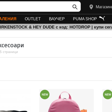
Магазин
АЛЕНИЯ
OUTLET
ВАУЧЕР
PUMA SHOP
BIRKENSTOCK & HEY DUDE с код: HOTDROP | купи сег
ксесоари
 5 страници
NEW
NEW