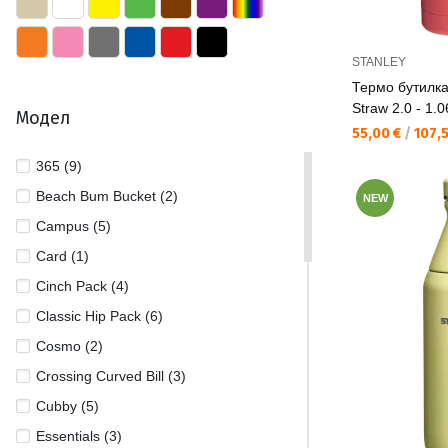
STANLEY
Термо бутилка
Straw 2.0 - 1.
Модел
Текуща цена:
55,00 €
/
107,5
365 (9)
Beach Bum Bucket (2)
NEW
Campus (5)
Card (1)
Cinch Pack (4)
Classic Hip Pack (6)
Cosmo (2)
Crossing Curved Bill (3)
Cubby (5)
Essentials (3)