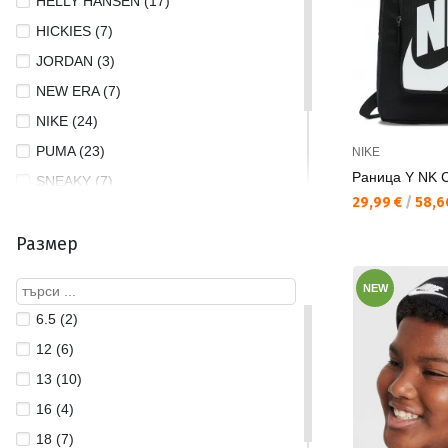
HELLY HANSEN (17)
HICKIES (7)
JORDAN (3)
NEW ERA (7)
NIKE (24)
PUMA (23)
NIKE
Раница Y NK 
SNEAKY (7)
Текуща цена:
29,99 €
/
58,6
SPRAYGROUND (1)
Размер
STANCE (16)
STANLEY (92)
NEW
6.5 (2)
12 (6)
13 (10)
16 (4)
18 (7)