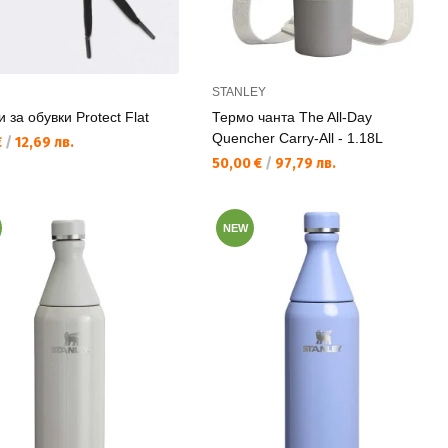
STANLEY
 за обувки Protect Flat
Термо чанта The All-Day
Quencher Carry-All - 1.18L
а цена:
€
/
12,69 лв.
Текуща цена:
50,00 €
/
97,79 лв.
NEW