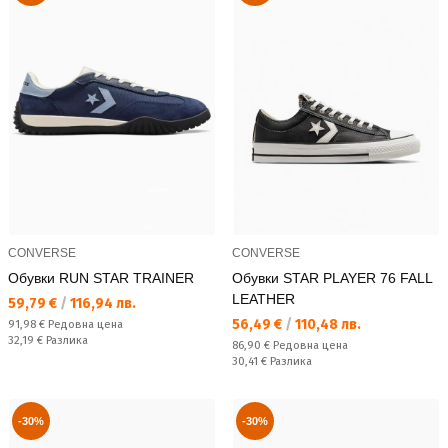
CONVERSE
CONVERSE
Обувки RUN STAR TRAINER
Обувки STAR PLAYER 76 FALL
LEATHER
Текуща цена:
59,79 €
/
116,94 лв.
Текуща цена:
56,49 €
/
110,48 лв.
Редовна цена:
91,98 €
Редовна цена
Спестявате:
32,19 €
Разлика
Редовна цена:
86,90 €
Редовна цена
Спестявате:
30,41 €
Разлика
-30%
-30%