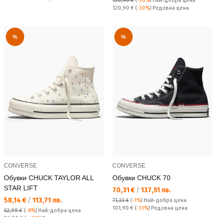
120,90 €
(
-30%
)
Най-добра цена
Редовна цена:
120,90 €
(
-30%
) Редовна цена
%
%
CONVERSE
CONVERSE
Обувки CHUCK TAYLOR ALL
Обувки CHUCK 70
STAR LIFT
Текуща цена:
70,31 €
/
137,51 лв.
Текуща цена:
58,14 €
/
113,71 лв.
71,33 €
(
-1%
)
Най-добра цена
Редовна цена:
101,90 €
(
-31%
) Редовна цена
62,99 €
(
-8%
)
Най-добра цена