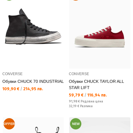
CONVERSE
CONVERSE
Обувки CHUCK 70 INDUSTRIAL
Обувки CHUCK TAYLOR ALL
STAR LIFT
Текуща цена:
109,90 €
/
214,95 лв.
Текуща цена:
59,79 €
/
116,94 лв.
Редовна цена:
91,98 €
Редовна цена
Спестявате:
32,19 €
Разлика
OFFER
NEW