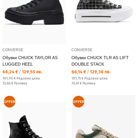
CONVERSE
CONVERSE
Обувки CHUCK TAYLOR AS
Обувки CHUCK TLR AS LIFT
LUGGED HEEL
DOUBLE STACK
Текуща цена:
Текуща цена:
66,24 €
/
129,55 лв.
66,14 €
/
129,36 лв.
Редовна цена:
Редовна цена:
101,90 €
Редовна цена
101,75 €
Редовна цена
Спестявате:
Спестявате:
35,66 €
Разлика
35,61 €
Разлика
OFFER
OFFER