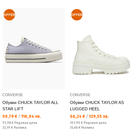
OFFER
OFFER
CONVERSE
CONVERSE
Обувки CHUCK TAYLOR ALL
Обувки CHUCK TAYLOR AS
STAR LIFT
LUGGED HEEL
Текуща цена:
Текуща цена:
59,79 €
/
116,94 лв.
66,24 €
/
129,55 лв.
Редовна цена:
Редовна цена:
91,98 €
Редовна цена
101,90 €
Редовна цена
Спестявате:
Спестявате:
32,19 €
Разлика
35,66 €
Разлика