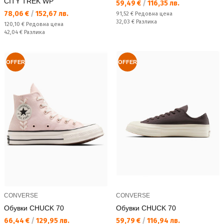
CITY TREK WP
Текуща цена:
59,49 €
/
116,35 лв.
Текуща цена:
78,06 €
/
152,67 лв.
Редовна цена:
91,52 €
Редовна цена
Спестявате:
32,03 €
Разлика
Редовна цена:
120,10 €
Редовна цена
Спестявате:
42,04 €
Разлика
OFFER
OFFER
CONVERSE
CONVERSE
Обувки CHUCK 70
Обувки CHUCK 70
Текуща цена:
Текуща цена:
66,44 €
/
129,95 лв.
59,79 €
/
116,94 лв.