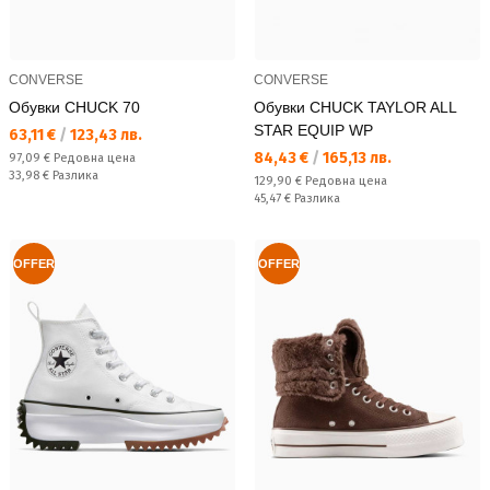
CONVERSE
CONVERSE
Обувки CHUCK 70
Обувки CHUCK TAYLOR ALL
STAR EQUIP WP
Текуща цена:
63,11 €
/
123,43 лв.
Текуща цена:
84,43 €
/
165,13 лв.
Редовна цена:
97,09 €
Редовна цена
Спестявате:
33,98 €
Разлика
Редовна цена:
129,90 €
Редовна цена
Спестявате:
45,47 €
Разлика
OFFER
OFFER