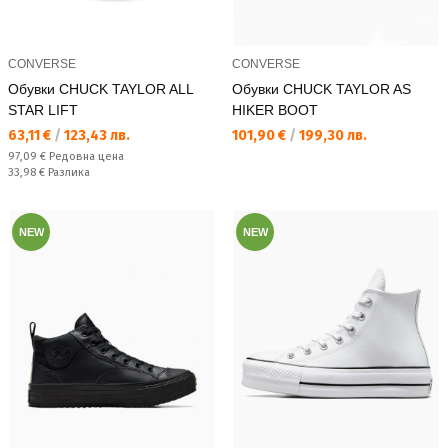
CONVERSE
CONVERSE
Обувки CHUCK TAYLOR ALL
Обувки CHUCK TAYLOR AS
STAR LIFT
HIKER BOOT
Текуща цена:
Текуща цена:
63,11 €
/
123,43 лв.
101,90 €
/
199,30 лв.
Редовна цена:
97,09 €
Редовна цена
Спестявате:
33,98 €
Разлика
NEW
NEW