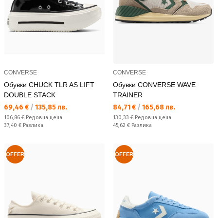
CONVERSE
CONVERSE
Обувки CHUCK TLR AS LIFT
Обувки CONVERSE WAVE
DOUBLE STACK
TRAINER
Текуща цена:
Текуща цена:
69,46 €
/
135,85 лв.
84,71 €
/
165,68 лв.
Редовна цена:
Редовна цена:
106,86 €
Редовна цена
130,33 €
Редовна цена
Спестявате:
Спестявате:
37,40 €
Разлика
45,62 €
Разлика
OFFER
OFFER