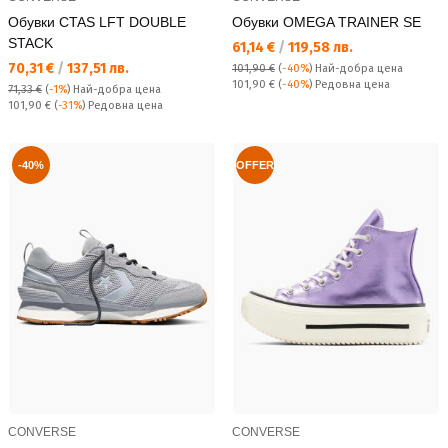
Обувки CTAS LFT DOUBLE
Обувки OMEGA TRAINER SE
STACK
Текуща цена:
61,14 €
/
119,58 лв.
Текуща цена:
70,31 €
/
137,51 лв.
101,90 €
(
-40%
)
Най-добра цена
Редовна цена:
101,90 €
(
-40%
) Редовна цена
71,33 €
(
-1%
)
Най-добра цена
Редовна цена:
101,90 €
(
-31%
) Редовна цена
-40%
OFFER
CONVERSE
CONVERSE