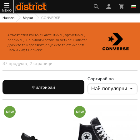
МЕНЮ
Начало
Марки
CONVERSE
А твоят стил какъв е? Автентичен, артистичен,
различен,…но винаги готов за активен живот?
Дрехите те изразяват, обувките те отличават!
Вземи чифт Converse!
87 продукта, 2 страници
Сортирай по
Филтрирай
NEW
NEW