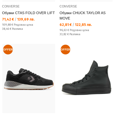
CONVERSE
CONVERSE
Обувки CTAS FOLD OVER LIFT
Обувки CHUCK TAYLOR AS
MOVE
Текуща цена:
71,42 €
/
139,69 лв.
Текуща цена:
62,81 €
/
122,85 лв.
Редовна цена:
109,88 €
Редовна цена
Спестявате:
38,46 €
Разлика
Редовна цена:
96,63 €
Редовна цена
Спестявате:
33,82 €
Разлика
OFFER
OFFER