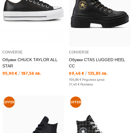
CONVERSE
CONVERSE
Обувки CHUCK TAYLOR ALL
Обувки CTAS LUGGED HEEL
STAR
CC
Текуща цена:
Текуща цена:
95,90 €
/
187,56 лв.
69,46 €
/
135,85 лв.
Редовна цена:
106,86 €
Редовна цена
Спестявате:
37,40 €
Разлика
OFFER
OFFER