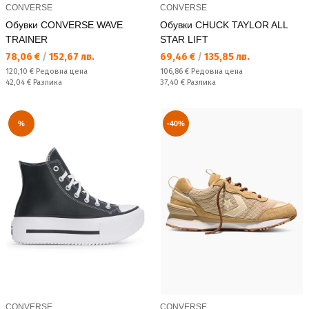
CONVERSE
CONVERSE
Обувки CONVERSE WAVE
Обувки CHUCK TAYLOR ALL
TRAINER
STAR LIFT
Текуща цена:
Текуща цена:
78,06 €
/
152,67 лв.
69,46 €
/
135,85 лв.
Редовна цена:
Редовна цена:
120,10 €
Редовна цена
106,86 €
Редовна цена
Спестявате:
Спестявате:
42,04 €
Разлика
37,40 €
Разлика
%
-40%
CONVERSE
CONVERSE