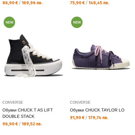
Текуща цена:
Текуща цена:
86,90 €
/
169,96 лв.
75,90 €
/
148,45 лв.
NEW
NEW
CONVERSE
CONVERSE
Обувки CHUCK T AS LIFT
Обувки CHUCK TAYLOR LO
DOUBLE STACK
Текуща цена:
91,90 €
/
179,74 лв.
Текуща цена:
96,90 €
/
189,52 лв.