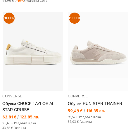
Редовна цена:
96,90 €
(
-40%
) Редовна цена
OFFER
OFFER
CONVERSE
CONVERSE
Обувки CHUCK TAYLOR ALL
Обувки RUN STAR TRAINER
STAR CRUISE
Текуща цена:
59,49 €
/
116,35 лв.
Текуща цена:
62,81 €
/
122,85 лв.
Редовна цена:
91,52 €
Редовна цена
Спестявате:
32,03 €
Разлика
Редовна цена:
96,63 €
Редовна цена
Спестявате:
33,82 €
Разлика