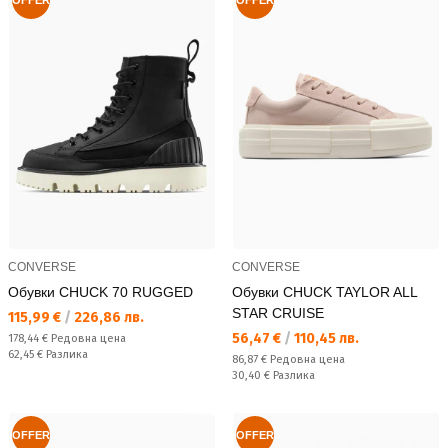
OFFER
OFFER
CONVERSE
CONVERSE
Обувки CHUCK 70 RUGGED
Обувки CHUCK TAYLOR ALL
STAR CRUISE
Текуща цена:
115,99 €
/
226,86 лв.
Текуща цена:
56,47 €
/
110,45 лв.
Редовна цена:
178,44 €
Редовна цена
Спестявате:
62,45 €
Разлика
Редовна цена:
86,87 €
Редовна цена
Спестявате:
30,40 €
Разлика
OFFER
OFFER