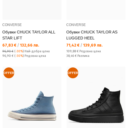
CONVERSE
CONVERSE
Обувки CHUCK TAYLOR ALL
Обувки CHUCK TAYLOR AS
STAR LIFT
LUGGED HEEL
Текуща цена:
Текуща цена:
67,83 €
/
132,66 лв.
71,42 €
/
139,69 лв.
Редовна цена:
96,90 €
(
-30%
)
Най-добра цена
109,88 €
Редовна цена
Редовна цена:
Спестявате:
96,90 €
(
-30%
) Редовна цена
38,46 €
Разлика
OFFER
OFFER