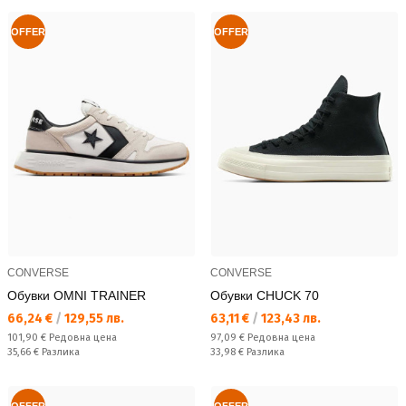
OFFER
OFFER
CONVERSE
CONVERSE
Обувки OMNI TRAINER
Обувки CHUCK 70
Текуща цена:
Текуща цена:
66,24 €
/
129,55 лв.
63,11 €
/
123,43 лв.
Редовна цена:
Редовна цена:
101,90 €
Редовна цена
97,09 €
Редовна цена
Спестявате:
Спестявате:
35,66 €
Разлика
33,98 €
Разлика