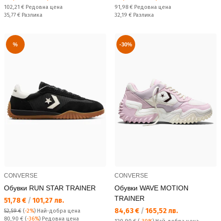
Редовна цена:
Редовна цена:
102,21 €
Редовна цена
91,98 €
Редовна цена
Спестявате:
Спестявате:
35,77 €
Разлика
32,19 €
Разлика
%
-30%
CONVERSE
CONVERSE
Обувки RUN STAR TRAINER
Обувки WAVE MOTION
TRAINER
Текуща цена:
51,78 €
/
101,27 лв.
Текуща цена:
84,63 €
/
165,52 лв.
52,59 €
(
-2%
)
Най-добра цена
Редовна цена:
80,90 €
(
-36%
) Редовна цена