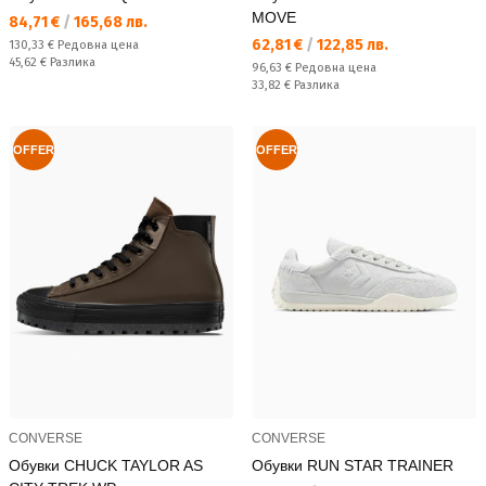
MOVE
Текуща цена:
84,71 €
/
165,68 лв.
Текуща цена:
62,81 €
/
122,85 лв.
Редовна цена:
130,33 €
Редовна цена
Спестявате:
45,62 €
Разлика
Редовна цена:
96,63 €
Редовна цена
Спестявате:
33,82 €
Разлика
OFFER
OFFER
CONVERSE
CONVERSE
Обувки CHUCK TAYLOR AS
Обувки RUN STAR TRAINER