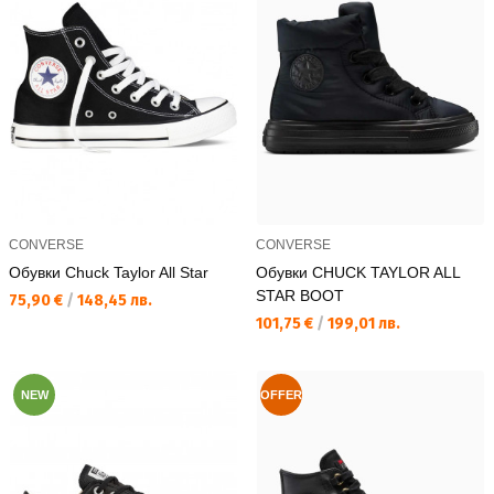
CONVERSE
CONVERSE
Обувки Chuck Taylor All Star
Обувки CHUCK TAYLOR ALL
STAR BOOT
Текуща цена:
75,90 €
/
148,45 лв.
Текуща цена:
101,75 €
/
199,01 лв.
NEW
OFFER