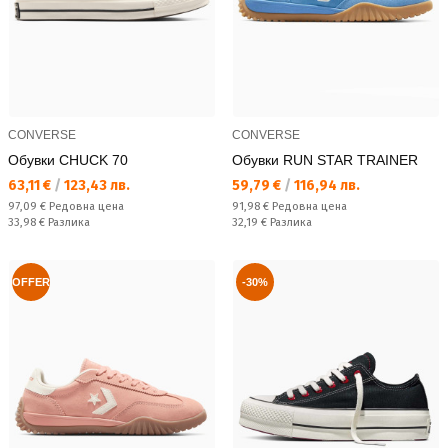
CONVERSE
CONVERSE
Обувки CHUCK 70
Обувки RUN STAR TRAINER
Текуща цена:
Текуща цена:
63,11 €
/
123,43 лв.
59,79 €
/
116,94 лв.
Редовна цена:
Редовна цена:
97,09 €
Редовна цена
91,98 €
Редовна цена
Спестявате:
Спестявате:
33,98 €
Разлика
32,19 €
Разлика
OFFER
-30%