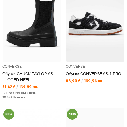
CONVERSE
CONVERSE
Обувки CHUCK TAYLOR AS
Обувки CONVERSE AS-1 PRO
LUGGED HEEL
Текуща цена:
86,90 €
/
169,96 лв.
Текуща цена:
71,42 €
/
139,69 лв.
Редовна цена:
109,88 €
Редовна цена
Спестявате:
38,46 €
Разлика
NEW
NEW