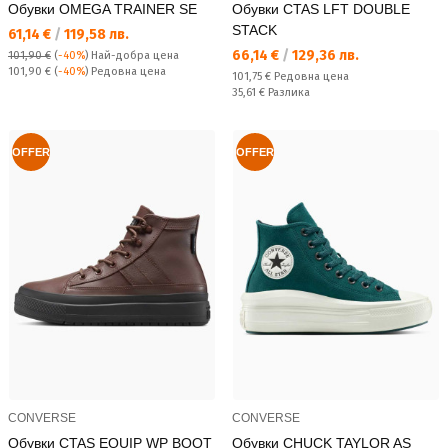
Обувки OMEGA TRAINER SE
Обувки CTAS LFT DOUBLE
STACK
Текуща цена:
61,14 €
/
119,58 лв.
Текуща цена:
66,14 €
/
129,36 лв.
101,90 €
(
-40%
)
Най-добра цена
Редовна цена:
101,90 €
(
-40%
) Редовна цена
Редовна цена:
101,75 €
Редовна цена
Спестявате:
35,61 €
Разлика
OFFER
OFFER
CONVERSE
CONVERSE
Обувки CTAS EQUIP WP BOOT
Обувки CHUCK TAYLOR AS