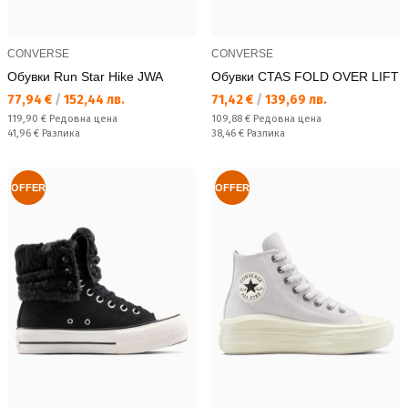
CONVERSE
CONVERSE
Обувки Run Star Hike JWA
Обувки CTAS FOLD OVER LIFT
Текуща цена:
Текуща цена:
77,94 €
/
152,44 лв.
71,42 €
/
139,69 лв.
Редовна цена:
Редовна цена:
119,90 €
Редовна цена
109,88 €
Редовна цена
Спестявате:
Спестявате:
41,96 €
Разлика
38,46 €
Разлика
OFFER
OFFER