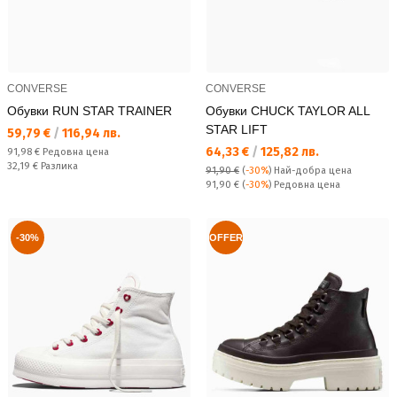
CONVERSE
CONVERSE
Обувки RUN STAR TRAINER
Обувки CHUCK TAYLOR ALL
STAR LIFT
Текуща цена:
59,79 €
/
116,94 лв.
Текуща цена:
64,33 €
/
125,82 лв.
Редовна цена:
91,98 €
Редовна цена
Спестявате:
32,19 €
Разлика
91,90 €
(
-30%
)
Най-добра цена
Редовна цена:
91,90 €
(
-30%
) Редовна цена
-30%
OFFER