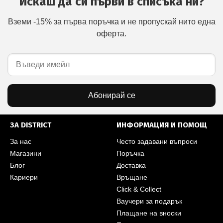
Искаш да си първи в списъка ни?
Вземи -15% за първа поръчка и не пропускай нито една
оферта.
Абонирай се
ЗА DISTRICT
ИНФОРМАЦИЯ И ПОМОЩ
За нас
Често задавани въпроси
Магазини
Поръчка
Блог
Доставка
Кариери
Връщане
Click & Collect
Ваучери за подарък
Плащане на вноски