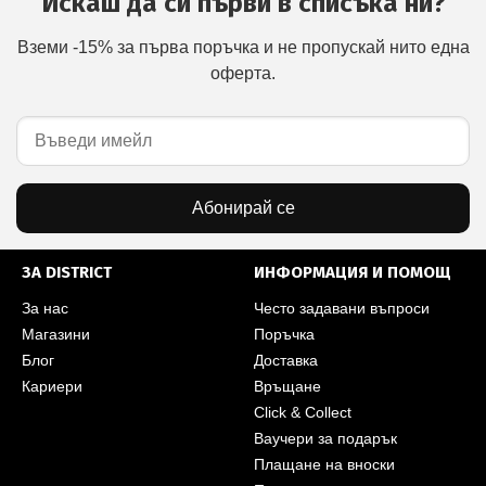
Искаш да си първи в списъка ни?
Вземи -15% за първа поръчка и не пропускай нито една
оферта.
Абонирай се
ЗА DISTRICT
ИНФОРМАЦИЯ И ПОМОЩ
За нас
Често задавани въпроси
Магазини
Поръчка
Блог
Доставка
Кариери
Връщане
Click & Collect
Ваучери за подарък
Плащане на вноски