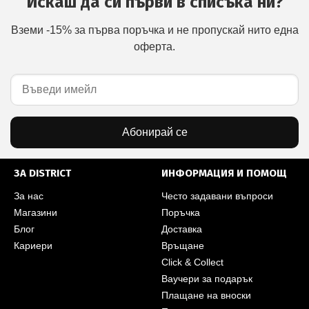
Искаш да си първи в списъка ни?
Вземи -15% за първа поръчка и не пропускай нито една
оферта.
Абонирай се
ЗА DISTRICT
ИНФОРМАЦИЯ И ПОМОЩ
За нас
Често задавани въпроси
Магазини
Поръчка
Блог
Доставка
Кариери
Връщане
Click & Collect
Ваучери за подарък
Плащане на вноски