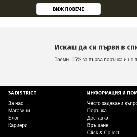
ВИЖ ПОВЕЧЕ
Искаш да си първи в сп
Вземи -15% за първа поръчка и не 
ЗА DISTRICT
ИНФОРМАЦИЯ И ПО
За нас
Често задавани въпр
Магазини
Поръчка
Блог
Доставка
Кариери
Връщане
Click & Collect