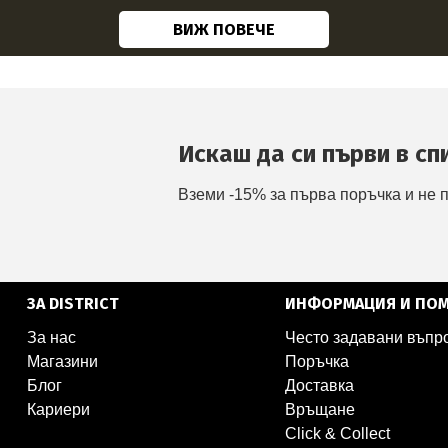
ВИЖ ПОВЕЧЕ
Искаш да си първи в сп
Вземи -15% за първа поръчка и не 
ЗА DISTRICT
ИНФОРМАЦИЯ И ПО
За нас
Често задавани въпр
Магазини
Поръчка
Блог
Доставка
Кариери
Връщане
Click & Collect