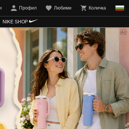
и
Профил
Любими
Количка
NIKE SHOP