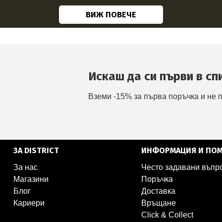
ВИЖ ПОВЕЧЕ
Искаш да си първи в сп
Вземи -15% за първа поръчка и не 
ЗА DISTRICT
ИНФОРМАЦИЯ И ПО
За нас
Често задавани въпр
Магазини
Поръчка
Блог
Доставка
Кариери
Връщане
Click & Collect