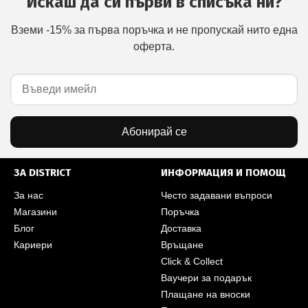
Искаш да си първи в списъка ни?
Вземи -15% за първа поръчка и не пропускай нито една
оферта.
Абонирай се
ЗА DISTRICT
ИНФОРМАЦИЯ И ПОМОЩ
За нас
Често задавани въпроси
Магазини
Поръчка
Блог
Доставка
Кариери
Връщане
Click & Collect
Ваучери за подарък
Плащане на вноски