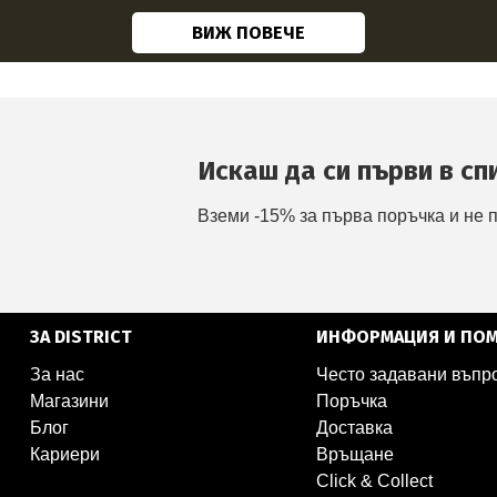
ВИЖ ПОВЕЧЕ
Искаш да си първи в сп
Вземи -15% за първа поръчка и не 
ЗА DISTRICT
ИНФОРМАЦИЯ И ПО
За нас
Често задавани въпр
Магазини
Поръчка
Блог
Доставка
Кариери
Връщане
Click & Collect